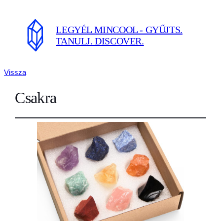
LEGYÉL MINCOOL - GYŰJTS.
TANULJ. DISCOVER.
Vissza
Csakra