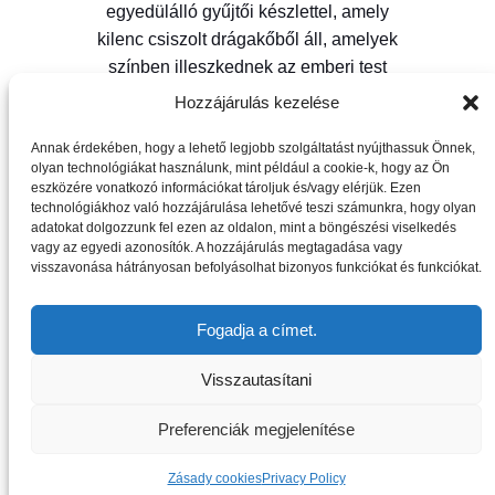
egyedülálló gyűjtői készlettel, amely
kilenc csiszolt drágakőből áll, amelyek
színben illeszkednek az emberi test
csakráihoz.
Hozzájárulás kezelése
Annak érdekében, hogy a lehető legjobb szolgáltatást nyújthassuk Önnek,
olyan technológiákat használunk, mint például a cookie-k, hogy az Ön
eszközére vonatkozó információkat tároljuk és/vagy elérjük. Ezen
technológiákhoz való hozzájárulása lehetővé teszi számunkra, hogy olyan
adatokat dolgozzunk fel ezen az oldalon, mint a böngészési viselkedés
vagy az egyedi azonosítók. A hozzájárulás megtagadása vagy
visszavonása hátrányosan befolyásolhat bizonyos funkciókat és funkciókat.
Fogadja a címet.
Visszautasítani
LEGYÉL MINCOOL - GYŰJTS. TANULJ. DISCOVER.
Preferenciák megjelenítése
Zásady cookies
Privacy Policy
Magyar