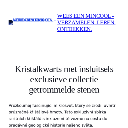
Overslaan
naar
WEES EEN MINCOOL -
inhoud
VERZAMELEN. LEREN.
ONTDEKKEN.
Kristalkwarts met insluitsels
exclusieve collectie
getrommelde stenen
Prozkoumej fascinující mikrosvět, který se zrodil uvnitř
průzračné křišťálové hmoty. Tato exkluzivní sbírka
raritních křišťálů s inkluzemi tě vezme na cestu do
pradávné geologické historie našeho světa.