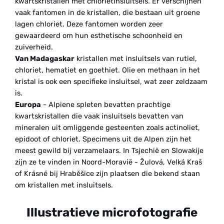
kwartskristallen met chlorietinsluitsels. Er verschijnen
vaak fantomen in de kristallen, die bestaan uit groene
lagen chloriet. Deze fantomen worden zeer
gewaardeerd om hun esthetische schoonheid en
zuiverheid.
Van Madagaskar
kristallen met insluitsels van rutiel,
chloriet, hematiet en goethiet. Olie en methaan in het
kristal is ook een specifieke insluitsel, wat zeer zeldzaam
is.
Europa
- Alpiene spleten bevatten prachtige
kwartskristallen die vaak insluitsels bevatten van
mineralen uit omliggende gesteenten zoals actinoliet,
epidoot of chloriet. Specimens uit de Alpen zijn het
meest gewild bij verzamelaars. In Tsjechië en Slowakije
zijn ze te vinden in Noord-Moravië - Žulová, Velká Kraš
of Krásné bij Hraběšice zijn plaatsen die bekend staan
om kristallen met insluitsels.
Illustratieve microfotografie