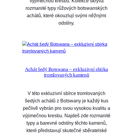
výjimečnou kresbu. Kolekce skrývá
rozmanité typy růžových botswanských
achátů, které okouzlují svými něžnými
odstíny.
Achát šedý Botswana – exkluzivní sbírka
tromlovaných kamenů
V této exkluzivní sbírce tromlovaných
šedých achátů z Botswany je každý kus
pečlivě vybrán pro svou vysokou kvalitu a
výjimečnou kresbu. Najdeš zde rozmanité
typy a barevné odstíny těchto kamenů,
které představují skutečné sběratelské