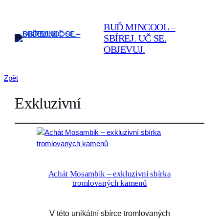
BUĎ MINCOOL –
SBÍREJ. UČ SE.
OBJEVUJ.
Zpět
Exkluzivní
Achát Mosambik – exkluzivní sbírka
tromlovaných kamenů
V této unikátní sbírce tromlovaných